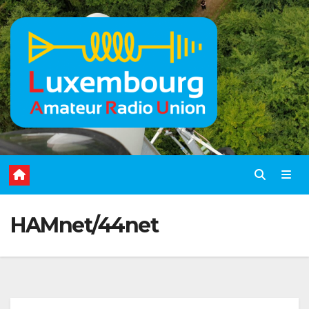
Skip
to
content
HAMnet/44net