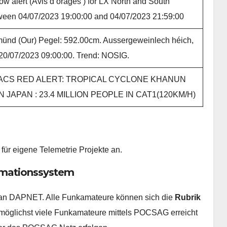
ow alert (Avis d orages ) for LX North and South
ween 04/07/2023 19:00:00 and 04/07/2023 21:59:00
ünd (Our) Pegel: 592.00cm. Aussergeweinlech héich,
20/07/2023 09:00:00. Trend: NOSIG.
ACS RED ALERT: TROPICAL CYCLONE KHANUN
IN JAPAN : 23.4 MILLION PEOPLE IN CAT1(120KM/H)
 für eigene Telemetrie Projekte an.
rmationssystem
n an DAPNET. Alle Funkamateure können sich die
Rubrik
möglichst viele Funkamateure mittels POCSAG erreicht