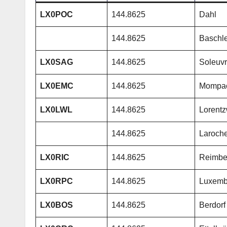
LX0POC
144.8625
Dahl
144.8625
Baschl
LX0SAG
144.8625
Soleuv
LX0EMC
144.8625
Mompa
LX0LWL
144.8625
Lorentz
144.8625
Laroche
LX0RIC
144.8625
Reimbe
LX0RPC
144.8625
Luxemb
LX0BOS
144.8625
Berdorf