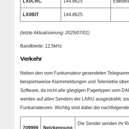
LX0CRC
144.8625
Ettelbr
LX0BIT
144.8625
(letzte Aktualisierung: 2025/07/01)
Bandbreite: 12,5kHz
Verkehr
Neben den vom Funkamateur gesendeten Telegrammen
beispielsweise Alarmmeldungen und Telemetrie übermi
Software, da nicht alle gängigen Pagertypen vom D
werden auf allen Sendern der LARU ausgestrahlt, sow
Funkamateuren. Wichtig sind dabei die nachfolgend
Die Sender senden ihr R
709999
Netzkennung