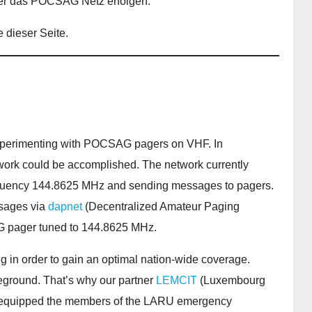
er das POCSAG Netz erfolgen.
dieser Seite.
erimenting with POCSAG pagers on VHF. In
k could be accomplished. The network currently
 frequency 144.8625 MHz and sending messages to pagers.
ssages via
dapnet
(Decentralized Amateur Paging
 pager tuned to 144.8625 MHz.
 in order to gain an optimal nation-wide coverage.
eground. That’s why our partner
LEMCIT
(Luxembourg
 equipped the members of the LARU emergency