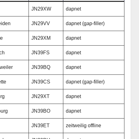
JN29XW
dapnet
eiden
JN29VV
dapnet (gap-filler)
re
JN29XM
dapnet
ch
JN39FS
dapnet
weiler
JN39BQ
dapnet
tte
JN39CS
dapnet (gap-filler)
rg
JN29XT
dapnet
urg
JN39BO
dapnet
JN39ET
zeitweilig offline