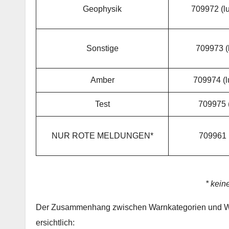
Geophysik
709972 (lu
Sonstige
709973 (l
Amber
709974 (l
Test
709975 (
NUR ROTE MELDUNGEN*
709961 (
* kein
Der Zusammenhang zwischen Warnkategorien und Wa
ersichtlich: