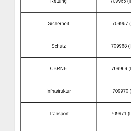
Rettung
709966 (l
Sicherheit
709967 (
Schutz
709968 (l
CBRNE
709969 (l
Infrastruktur
709970 (l
Transport
709971 (l