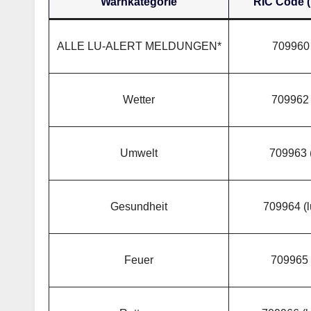
Warnkategorie
RIC Code 
ALLE LU-ALERT MELDUNGEN*
709960 (
Wetter
709962 
Umwelt
709963 (
Gesundheit
709964 (l
Feuer
709965 (