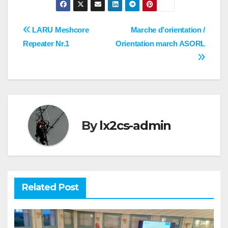
Post
LARU Meshcore
Marche d’orientation /
Repeater Nr.1
Orientation march ASORL
navigation
By
lx2cs-admin
Related Post