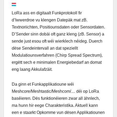
LoRa ass en digitaalt Funkprotokoll fir
d’Iwwerdroe vu klengen Datepäk mat zB.
Textnoriichten, Positiounsdaten oder Sensordaten.
D’Sender sinn dobäi oft ganz kleng (zB. Sensor) a
sende just esou oft wéi wierklech néideg. Duerch
dëse Sendeintervall an dat speziellt
Modulatiounsverfahren (Chirp Spread Spectrum),
ergëtt sech e minimalen Energiebedarf an domat
eng laang Akkulafzäit.
Da ginn et Funkapplikatioune wéi
Meshcore/Meshtastic/Meshcom/… déi op LoRa
baséieren. Dës funktionéieren zwar all ähnlech,
ma hunn hir eege Charakteristika. Aktuell kann
een e staarkt Opkomme vun dësen Applikatiounen