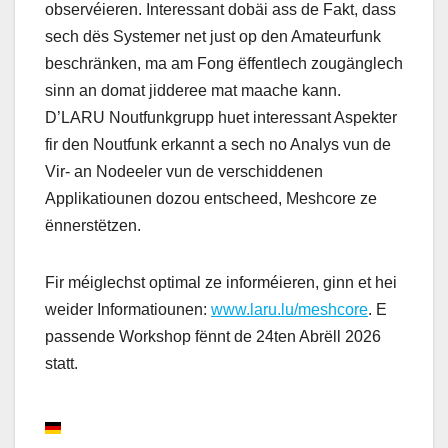
observéieren. Interessant dobäi ass de Fakt, dass
sech dës Systemer net just op den Amateurfunk
beschränken, ma am Fong ëffentlech zougänglech
sinn an domat jidderee mat maache kann.
D’LARU Noutfunkgrupp huet interessant Aspekter
fir den Noutfunk erkannt a sech no Analys vun de
Vir- an Nodeeler vun de verschiddenen
Applikatiounen dozou entscheed, Meshcore ze
ënnerstëtzen.
Fir méiglechst optimal ze informéieren, ginn et hei
weider Informatiounen:
www.laru.lu/meshcore
. E
passende Workshop fënnt de 24ten Abrëll 2026
statt.