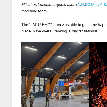
Militaires Luxembourgeois asbl.
(
A.O.SO.M.L / A.S
marching team.
The “LARU EMC” team was able to go home happy, sa
place in the overall ranking. Congratulations!