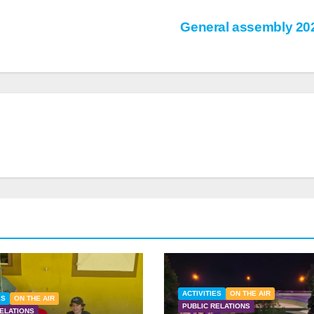
General assembly 2
ACTIVITIES
ON THE AIR
ES
ON THE AIR
PUBLIC RELATIONS
RELATIONS