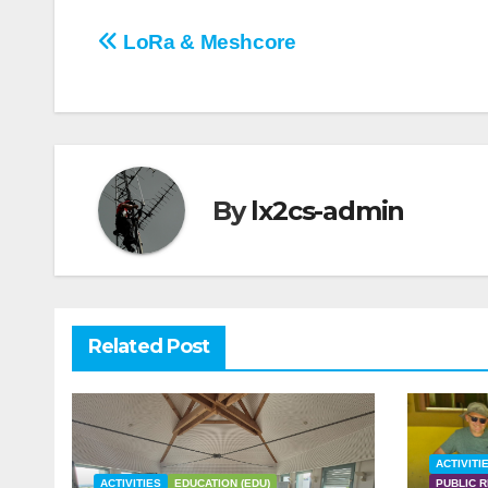
Post
LoRa & Meshcore
navigation
By
lx2cs-admin
Related Post
ACTIVITI
ACTIVITIES
EDUCATION (EDU)
PUBLIC 