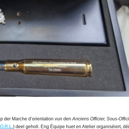
 der Marche d’orientation vun den
Anciens Officier, Sous-Offici
.O.R.L.
) deel geholl. Eng Équipe huet en Atelier organiséiert, dé