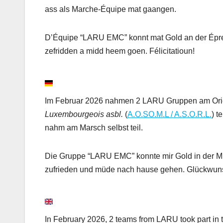
ass als Marche-Équipe mat gaangen.
D’Équipe “LARU EMC” konnt mat Gold an der Épreuv
zefridden a midd heem goen. Félicitatioun!
Im Februar 2026 nahmen 2 LARU Gruppen am Ori
Luxembourgeois asbl.
(
A.O.SO.M.L / A.S.O.R.L.
) t
nahm am Marsch selbst teil.
Die Gruppe “LARU EMC” konnte mir Gold in der Mil
zufrieden und müde nach hause gehen. Glückwun
In February 2026, 2 teams from LARU took part in t