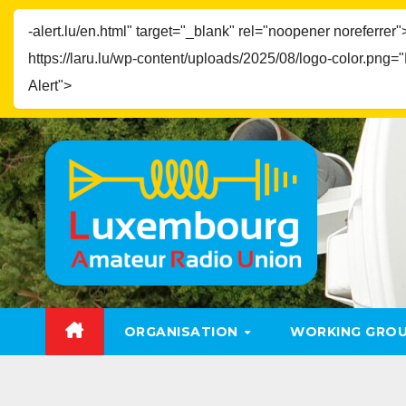
-alert.lu/en.html" target="_blank" rel="noopener noreferrer"
https://laru.lu/wp-content/uploads/2025/08/logo-color.png=
Alert">
Skip
to
content
ORGANISATION
WORKING GRO