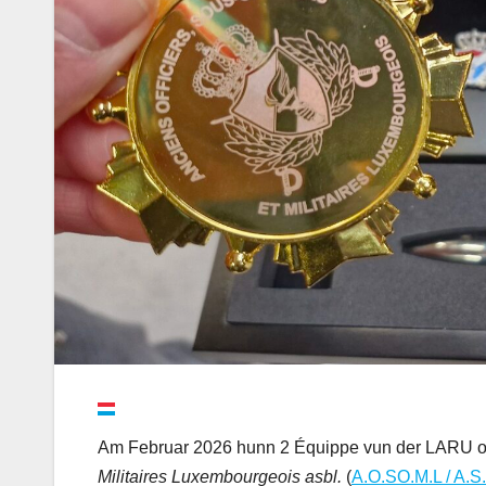
Am Februar 2026 hunn 2 Équippe vun der LARU op
Militaires Luxembourgeois asbl.
(
A.O.SO.M.L / A.S