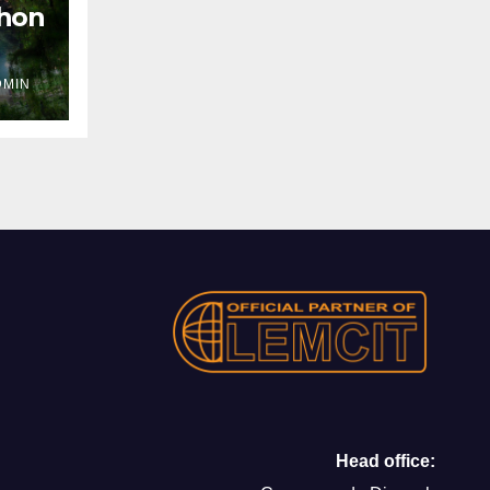
thon
DMIN
Head office: