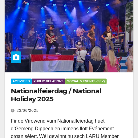
ACTIVITIES
PUBLIC RELATIONS
SOCIAL & EVENTS (SEV)
Nationalfeierdag / National
Holiday 2025
23/06/2025
Fir de Virowend vum Nationalfeierdag huet
d’Gemeng Dippech en immens flott Evénement
organiséiert. Wéi gewinnt hu sech LARU Member