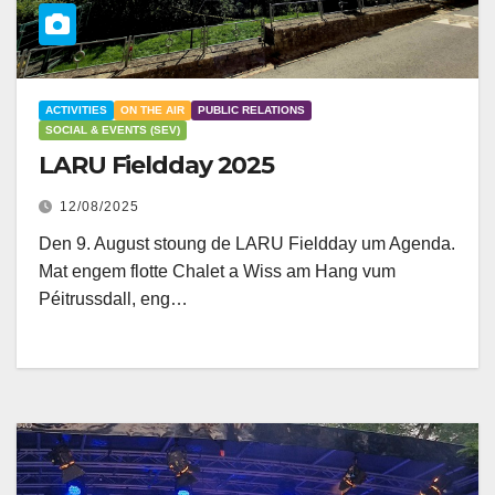
ACTIVITIES
ON THE AIR
PUBLIC RELATIONS
SOCIAL & EVENTS (SEV)
LARU Fieldday 2025
12/08/2025
Den 9. August stoung de LARU Fieldday um Agenda.
Mat engem flotte Chalet a Wiss am Hang vum
Péitrussdall, eng…