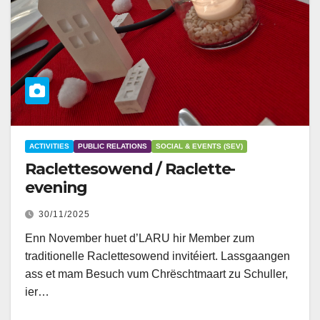
ACTIVITIES
PUBLIC RELATIONS
SOCIAL & EVENTS (SEV)
Raclettesowend / Raclette-
evening
30/11/2025
Enn November huet d’LARU hir Member zum
traditionelle Raclettesowend invitéiert. Lassgaangen
ass et mam Besuch vum Chrëschtmaart zu Schuller,
ier…