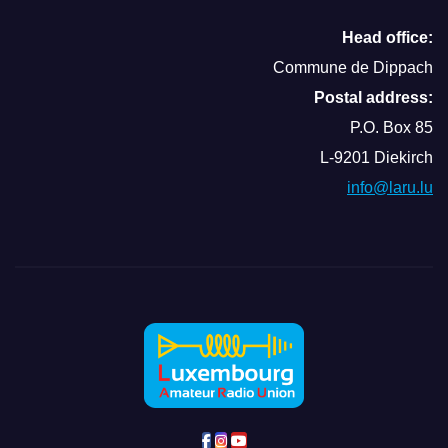
Head office:
Commune de Dippach
Postal address:
P.O. Box 85
L-9201 Diekirch
info@laru.lu