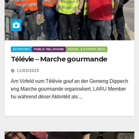
ACTIVITIES
PUBLIC RELATIONS
SOCIAL & EVENTS (SEV)
Télévie – Marche gourmande
11/03/2025
Am Virfeld vum Télévie gouf an der Gemeng Dippech
eng Marche gourmande organiséiert. LARU Member
hu während dëser Aktivitéit als…