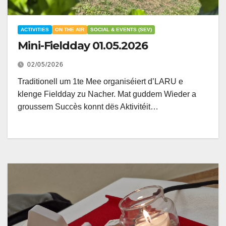
ACTIVITIES
ON THE AIR
SOCIAL & EVENTS (SEV)
Mini-Fieldday 01.05.2026
02/05/2026
Traditionell um 1te Mee organiséiert d’LARU e
klenge Fieldday zu Nacher. Mat guddem Wieder a
groussem Succès konnt dës Aktivitéit…