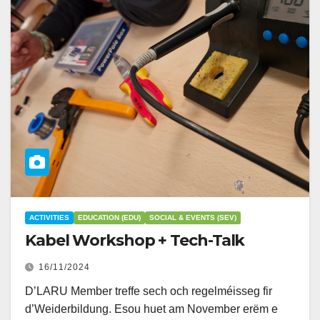
ACTIVITIES
EDUCATION (EDU)
SOCIAL & EVENTS (SEV)
Kabel Workshop + Tech-Talk
16/11/2024
D’LARU Member treffe sech och regelméisseg fir
d’Weiderbildung. Esou huet am November erëm e