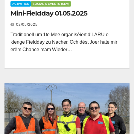
ACTIVITIES
SOCIAL & EVENTS (SEV)
Mini-Fieldday 01.05.2025
02/05/2025
Traditionell um 1te Mee organiséiert d’LARU e
klenge Fieldday zu Nacher. Och dëst Joer hate mir
erëm Chance mam Wieder…