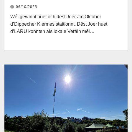
06/10/2025
Wéi gewinnt huet och dëst Joer am Oktober
d’Dippecher Kiermes stattfonnt. Dëst Joer huet
d’LARU konnten als lokale Veräin méi…