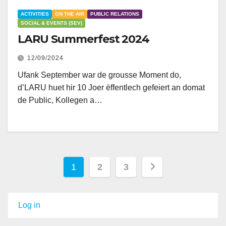
ACTIVITIES
ON THE AIR
PUBLIC RELATIONS
SOCIAL & EVENTS (SEV)
LARU Summerfest 2024
12/09/2024
Ufank September war de grousse Moment do,
d’LARU huet hir 10 Joer ëffentlech gefeiert an domat
de Public, Kollegen a…
Posts
1
2
3
pagination
Log in