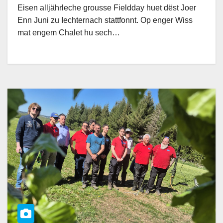
Eisen alljährleche grousse Fieldday huet dëst Joer
Enn Juni zu Iechternach stattfonnt. Op enger Wiss
mat engem Chalet hu sech…