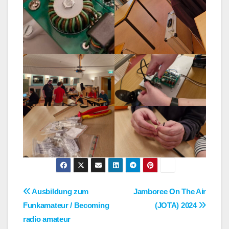
Post
Ausbildung zum
Jamboree On The Air
Funkamateur / Becoming
(JOTA) 2024
navigation
radio amateur