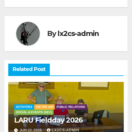
By
lx2cs-admin
Related Post
ACTIVITIES
ON THE AIR
PUBLIC RELATIONS
SOCIAL & EVENTS (SEV)
LARU Fieldday 2026
JUN 22, 2026
LX2CS-ADMIN