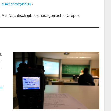
summerfest@laru.lu
)
Als Nachtisch gibt es hausgemachte Crêpes.
n.
k
r
at