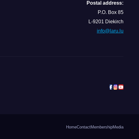
Postal address:
P.O. Box 85
L-9201 Diekirch
info@laru.lu
Home
Contact
Membership
Media