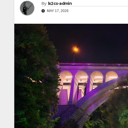
By
lx2cs-admin
MAY 17, 2026