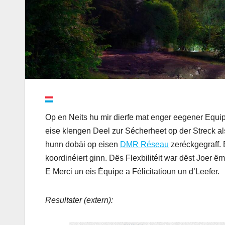
Op en Neits hu mir dierfe mat enger eegener Equ
eise klengen Deel zur Sécherheet op der Streck a
hunn dobäi op eisen
DMR Réseau
zeréckgegraff. 
koordinéiert ginn. Dës Flexbilitéit war dëst Joer ëm
E Merci un eis Équipe a Félicitatioun un d’Leefer.
Resultater (extern):