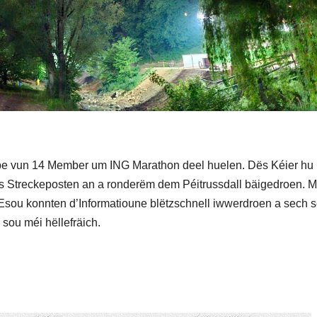
ipe vun 14 Member um ING Marathon deel huelen. Dës Kéier hu 
ls Streckeposten an a ronderëm dem Péitrussdall bäigedroen. M
Esou konnten d’Informatioune blëtzschnell iwwerdroen a sech s
 sou méi hëllefräich.