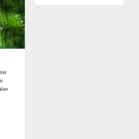
mir
ir
éier