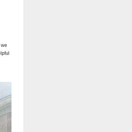
, we
lpful