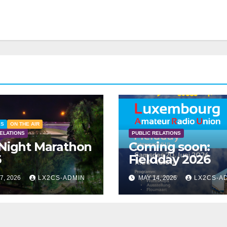
ES
ON THE AIR
RELATIONS
PUBLIC RELATIONS
Night Marathon
Coming soon:
6
Fieldday 2026
7, 2026
LX2CS-ADMIN
MAY 14, 2026
LX2CS-A