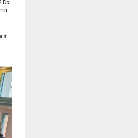
s? Do
sted
 if
?