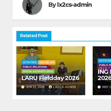
By
lx2cs-admin
Related Post
ACTIVITI
ACTIVITIES
ON THE AIR
PUBLIC 
PUBLIC RELATIONS
ING 
SOCIAL & EVENTS (SEV)
LARU Fieldday 2026
202
JUN 22, 2026
LX2CS-ADMIN
MAY 1