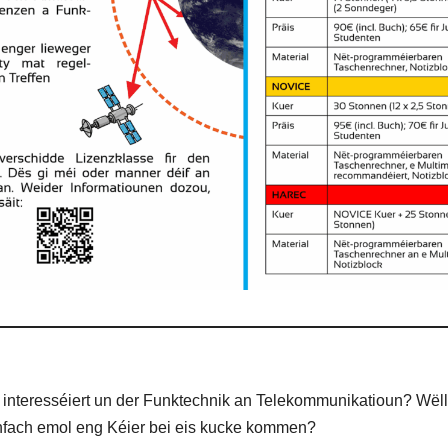
 interesséiert un der Funktechnik an Telekommunikatioun? Wël
nfach emol eng Kéier bei eis kucke kommen?