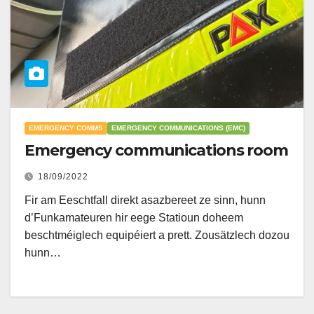
EMERGENCY COMMS
EMERGENCY COMMUNICATIONS (EMC)
Emergency communications room
18/09/2022
Fir am Eeschtfall direkt asazbereet ze sinn, hunn
d’Funkamateuren hir eege Statioun doheem
beschtméiglech equipéiert a prett. Zousätzlech dozou
hunn…