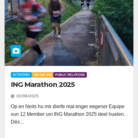
ACTIVITIES
ON THE AIR
PUBLIC RELATIONS
ING Marathon 2025
02/06/2025
Op en Neits hu mir dierfe mat enger eegener Equipe
vun 12 Member um ING Marathon 2025 deel huelen.
Dës…