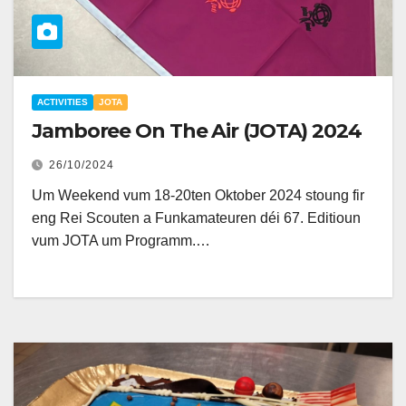
ACTIVITIES
JOTA
Jamboree On The Air (JOTA) 2024
26/10/2024
Um Weekend vum 18-20ten Oktober 2024 stoung fir
eng Rei Scouten a Funkamateuren déi 67. Editioun
vum JOTA um Programm.…