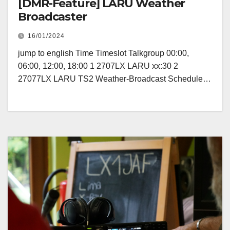
[DMR-Feature] LARU Weather
Broadcaster
16/01/2024
jump to english Time Timeslot Talkgroup 00:00,
06:00, 12:00, 18:00 1 2707LX LARU xx:30 2
27077LX LARU TS2 Weather-Broadcast Schedule…