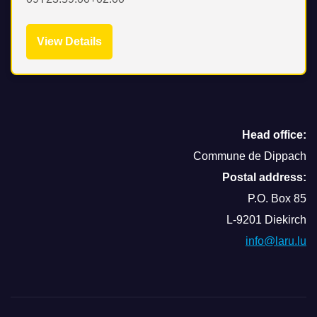
View Details
Head office:
Commune de Dippach
Postal address:
P.O. Box 85
L-9201 Diekirch
info@laru.lu