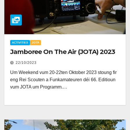
ACTIVITIES
JOTA
Jamboree On The Air (JOTA) 2023
22/10/2023
Um Weekend vum 20-22ten Oktober 2023 stoung fir
eng Rei Scouten a Funkamateuren déi 66. Editioun
vum JOTA um Programm.…