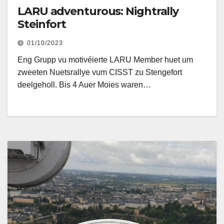
LARU adventurous: Nightrally
Steinfort
01/10/2023
Eng Grupp vu motivéierte LARU Member huet um
zweeten Nuetsrallye vum CISST zu Stengefort
deelgeholl. Bis 4 Auer Moies waren…