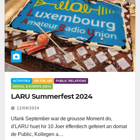
ACTIVITIES
ON THE AIR
PUBLIC RELATIONS
SOCIAL & EVENTS (SEV)
LARU Summerfest 2024
12/09/2024
Ufank September war de grousse Moment do,
d’LARU huet hir 10 Joer ëffentlech gefeiert an domat
de Public, Kollegen a…