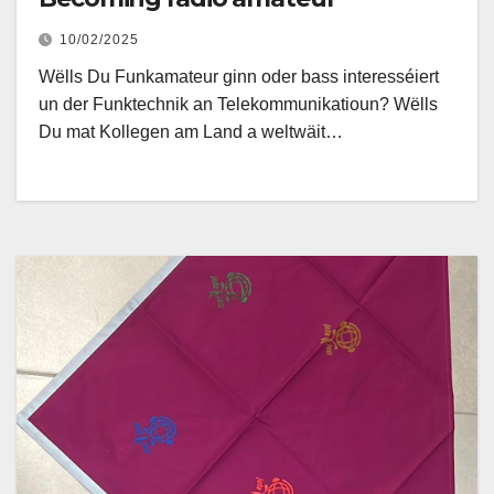
10/02/2025
Wëlls Du Funkamateur ginn oder bass interesséiert
un der Funktechnik an Telekommunikatioun? Wëlls
Du mat Kollegen am Land a weltwäit…