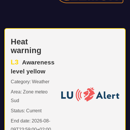
Heat
warning
L3
Awareness
level yellow
Category: Weather
Area: Zone meteo
Sud
Status: Current
End date: 2026-08-
09T23:59:00+02:00