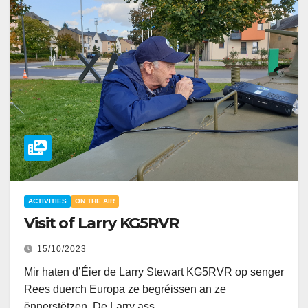
ACTIVITIES
ON THE AIR
Visit of Larry KG5RVR
15/10/2023
Mir haten d’Éier de Larry Stewart KG5RVR op senger
Rees duerch Europa ze begréissen an ze
ënnerstëtzen. De Larry ass…